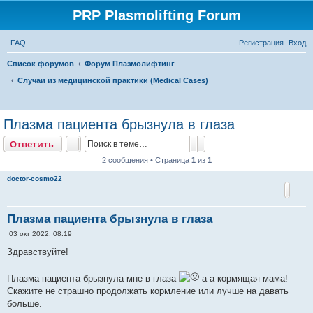
PRP Plasmolifting Forum
FAQ
Регистрация
Вход
Список форумов
Форум Плазмолифтинг
Случаи из медицинской практики (Medical Cases)
П
о
Плазма пациента брызнула в глаза
и
Поиск
Расширенный поиск
Ответить
с
2 сообщения • Страница
1
из
1
к
doctor-cosmo22
Плазма пациента брызнула в глаза
С
03 окт 2022, 08:19
о
о
Здравствуйте!
б
щ
е
Плазма пациента брызнула мне в глаза
а а кормящая мама!
н
Скажите не страшно продолжать кормление или лучше на давать
и
е
больше.