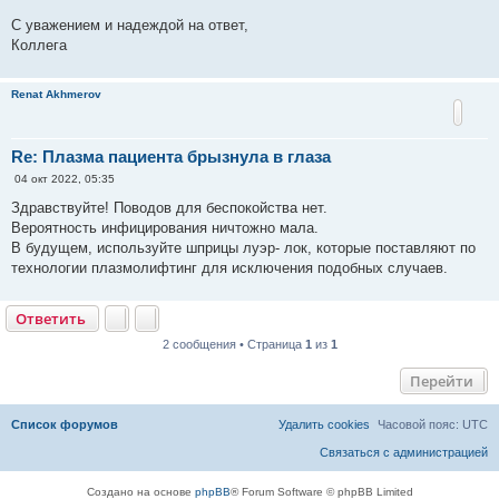
С уважением и надеждой на ответ,
Коллега
Renat Akhmerov
Re: Плазма пациента брызнула в глаза
С
04 окт 2022, 05:35
о
о
Здравствуйте! Поводов для беспокойства нет.
б
Вероятность инфицирования ничтожно мала.
щ
е
В будущем, используйте шприцы луэр- лок, которые поставляют по
н
технологии плазмолифтинг для исключения подобных случаев.
и
е
Ответить
2 сообщения • Страница
1
из
1
Перейти
Список форумов
Удалить cookies
Часовой пояс:
UTC
Связаться с администрацией
Создано на основе
phpBB
® Forum Software © phpBB Limited