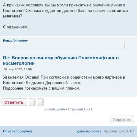
щ
е
А при каких условиях вы бы могли приехать на обучение лично в
н
Волгоград? Сколько студентов должно быть на вашем занятии как
и
е
минимум?
С уважением,
Renat Akhmerov
Re: Вопрос по очному обучению Плазмолифтинг в
косметологии
С
07 апр 2022, 11:09
о
о
Уважаемая Оксана! При согласии и содействии моего партнера в
б
Волгограде Людмилы Дорожкиной - легко.
щ
е
Подробнее познакомьте с вашим планом.
н
и
е
Ответить
2 сообщения • Страница
1
из
1
Перейти
Список форумов
Удалить cookies
Часовой пояс:
UTC