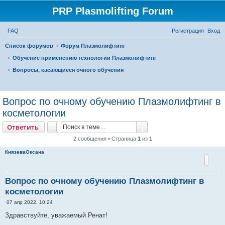
PRP Plasmolifting Forum
FAQ
Регистрация
Вход
Список форумов
Форум Плазмолифтинг
Обучение применению технологии Плазмолифтинг
Вопросы, касающиеся очного обучения
П
о
Вопрос по очному обучению Плазмолифтинг в
и
косметологии
с
Поиск
Расширенный поиск
Ответить
к
2 сообщения • Страница
1
из
1
КнязеваОксана
Вопрос по очному обучению Плазмолифтинг в
косметологии
С
07 апр 2022, 10:24
о
о
Здравствуйте, уважаемый Ренат!
б