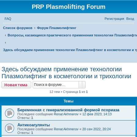
PRP Plasmolifting Forum
FAQ
Регистрация
Вход
Список форумов
Форум Плазмолифтинг
Вопросы, касающиеся практического применения технологии Плазмолифт
Здесь обсуждаем применение технологии Плазмолифтинг в косметологии и 
П
о
Здесь обсуждаем применение технологии
и
Плазмолифтинг в косметологии и трихологии
с
Поиск
Расширенный поиск
Новая тема
к
12 тем • Страница
1
из
1
Темы
Беременная с генерализованной формой псориаза
Последнее сообщение
Renat Akhmerov
«
12 фев 2023, 14:13
Ответы:
1
Антикоагулянты
Последнее сообщение
Renat Akhmerov
«
20 сен 2022, 20:24
Ответы:
1