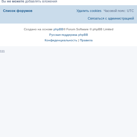
Вы
не можете
добавлять вложения
Список форумов
Удалить cookies
Часовой пояс:
UTC
Связаться с администрацией
Создано на основе
phpBB
® Forum Software © phpBB Limited
Русская поддержка phpBB
Конфиденциальность
|
Правила
111