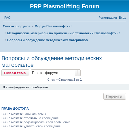
PRP Plasmolifting Forum
FAQ
Регистрация
Вход
Список форумов
Форум Плазмолифтинг
Методические материалы по применению технологии Плазмолифтинг
Вопросы и обсуждение методических материалов
П
о
Вопросы и обсуждение методических
и
материалов
с
Поиск
Расширенный поиск
Новая тема
к
0 тем • Страница
1
из
1
В этом форуме нет сообщений.
Перейти
ПРАВА ДОСТУПА
Вы
не можете
начинать темы
Вы
не можете
отвечать на сообщения
Вы
не можете
редактировать свои сообщения
Вы
не можете
удалять свои сообщения