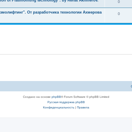
ion of Plasmolifting technology". by Renat Akhmerov.
0
змолифтинг". От разработчика технологии Ахмерова
0
Создано на основе
phpBB
® Forum Software © phpBB Limited
Русская поддержка phpBB
Конфиденциальность
|
Правила