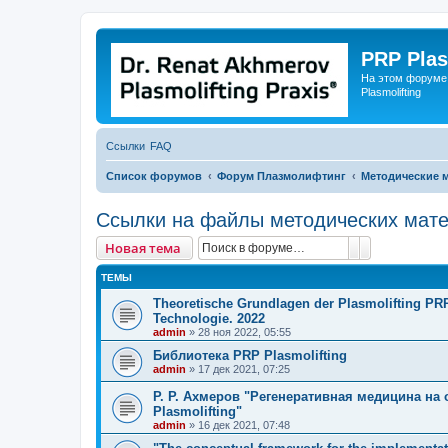
PRP Plas
На этом форуме
Plasmolifting
Ссылки
FAQ
Список форумов
Форум Плазмолифтинг
Методические 
Ссылки на файлы методических матер
Поиск
Расширенны
Новая тема
ТЕМЫ
Тheoretische Grundlagen der Plasmolifting PRP
Technologie. 2022
admin
»
28 ноя 2022, 05:55
Библиотека PRP Plasmolifting
admin
»
17 дек 2021, 07:25
Р. Р. Ахмеров "Регенеративная медицина на
Plasmolifting"
admin
»
16 дек 2021, 07:48