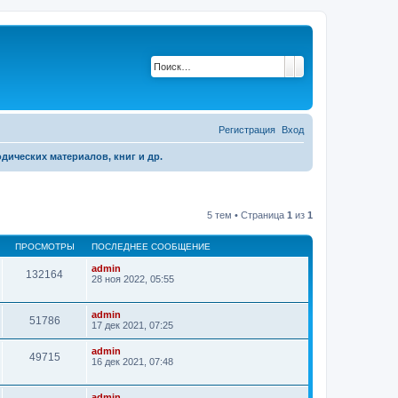
Поиск
Расширенный по
Регистрация
Вход
дических материалов, книг и др.
5 тем • Страница
1
из
1
ПРОСМОТРЫ
ПОСЛЕДНЕЕ СООБЩЕНИЕ
admin
132164
28 ноя 2022, 05:55
admin
51786
17 дек 2021, 07:25
admin
49715
16 дек 2021, 07:48
admin