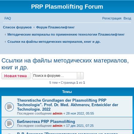
PRP Plasmolifting Forum
FAQ
Регистрация
Вход
Список форумов
Форум Плазмолифтинг
Методические материалы по применению технологии Плазмолифтинг
Ссылки на файлы методических материалов, книг и др.
П
о
Ссылки на файлы методических материалов,
и
книг и др.
с
Поиск
Расширенный поиск
Новая тема
к
5 тем • Страница
1
из
1
Темы
Тheoretische Grundlagen der Plasmolifting PRP
Technologie". Prof. Dr. Med. Akhmerov, Entwickler der
Technologie. 2022
Последнее сообщение
admin
«
28 ноя 2022, 05:55
Библиотека PRP Plasmolifting
Последнее сообщение
admin
«
17 дек 2021, 07:25