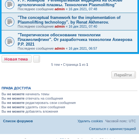
Р. Р. Ахмеров "Регенеративная медицина на основе
аутологичной плазмы. Технология Plasmolifting"
Последнее сообщение
admin
«
16 дек 2021, 07:48
"The conceptual framework for the implementation of
Plasmolifting technology". by Renat Akhmerov.
Последнее сообщение
admin
«
16 дек 2021, 07:40
"Теоретическое обоснование технологии
Плазмолифтинг". От разработчика технологии Ахмерова
Р.Р. 2021
Последнее сообщение
admin
«
16 дек 2021, 06:57
Новая тема
5 тем • Страница
1
из
1
Перейти
ПРАВА ДОСТУПА
Вы
не можете
начинать темы
Вы
не можете
отвечать на сообщения
Вы
не можете
редактировать свои сообщения
Вы
не можете
удалять свои сообщения
Вы
не можете
добавлять вложения
Список форумов
Удалить cookies
Часовой пояс:
UTC
Связаться с администрацией