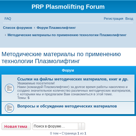
PRP Plasmolifting Forum
FAQ
Регистрация
Вход
Список форумов
Форум Плазмолифтинг
Методические материалы по применению технологии Плазмолифтинг
П
о
Методические материалы по применению
и
технологии Плазмолифтинг
с
Форум
к
Ссылки на файлы методических материалов, книг и др.
Уважаемые посетители!
Нами (командой Плазмолифтинг) за долгое время работы накоплено и
создано значительное количество различных методических материалов,
с которыми мы и предлагаем Вам ознакомиться в этой теме.
Темы:
5
Вопросы и обсуждение методических материалов
Поиск
Расширенный поиск
Новая тема
0 тем • Страница
1
из
1