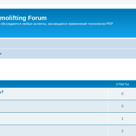
molifting Forum
 обсуждаются любые аспекты, касающиеся применения технологии PRP
ы
й поиск
ОТВЕТЫ
m?
0
0
1
2