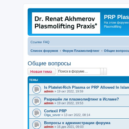
PRP Plas
На этом форуме
Plasmolifting
Ссылки
FAQ
Список форумов
Форум Плазмолифтинг
Общие вопрос
Общие вопросы
Поиск
Расширенны
Новая тема
ТЕМЫ
Is Platelet-Rich Plasma or PRP Allowed In Isla
admin
»
19 окт 2022, 19:59
Разрешён ли плазмолифтинг в Исламе?
admin
»
19 окт 2022, 19:53
Cortexil PRP
Olga_sever
»
13 окт 2022, 08:14
Вопросы к администрации форума
admin
»
16 дек 2021, 09:03