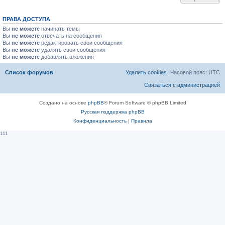
ПРАВА ДОСТУПА
Вы
не можете
начинать темы
Вы
не можете
отвечать на сообщения
Вы
не можете
редактировать свои сообщения
Вы
не можете
удалять свои сообщения
Вы
не можете
добавлять вложения
Список форумов
Удалить cookies
Часовой пояс:
UTC
Связаться с администрацией
Создано на основе
phpBB
® Forum Software © phpBB Limited
Русская поддержка phpBB
Конфиденциальность
|
Правила
111