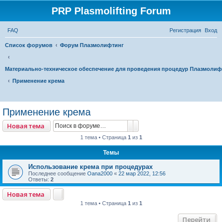
PRP Plasmolifting Forum
FAQ
Регистрация
Вход
Список форумов
Форум Плазмолифтинг
Материально-техническое обеспечение для проведения процедур Плазмолиф
Применение крема
П
о
Применение крема
и
Поиск
Расширенный поиск
Новая тема
с
1 тема • Страница
1
из
1
к
Темы
Использование крема при процедурах
Последнее сообщение
Oana2000
«
22 мар 2022, 12:56
Ответы:
2
Новая тема
1 тема • Страница
1
из
1
Перейти