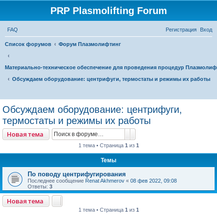
PRP Plasmolifting Forum
FAQ
Регистрация
Вход
Список форумов
Форум Плазмолифтинг
Материально-техническое обеспечение для проведения процедур Плазмолиф
Обсуждаем оборудование: центрифуги, термостаты и режимы их работы
П
о
Обсуждаем оборудование: центрифуги,
и
термостаты и режимы их работы
с
Поиск
Расширенный поиск
Новая тема
к
1 тема • Страница
1
из
1
Темы
По поводу центрифугирования
Последнее сообщение
Renat Akhmerov
«
08 фев 2022, 09:08
Ответы:
3
Новая тема
1 тема • Страница
1
из
1