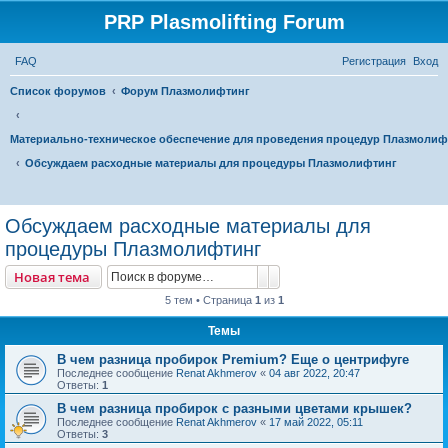
PRP Plasmolifting Forum
FAQ
Регистрация
Вход
Список форумов
Форум Плазмолифтинг
Материально-техническое обеспечение для проведения процедур Плазмолиф
Обсуждаем расходные материалы для процедуры Плазмолифтинг
П
о
Обсуждаем расходные материалы для
и
процедуры Плазмолифтинг
с
Поиск
Расширенный поиск
Новая тема
к
5 тем • Страница
1
из
1
Темы
В чем разница пробирок Premium? Еще о центрифуге
Последнее сообщение
Renat Akhmerov
«
04 авг 2022, 20:47
Ответы:
1
В чем разница пробирок с разными цветами крышек?
Последнее сообщение
Renat Akhmerov
«
17 май 2022, 05:11
Ответы:
3