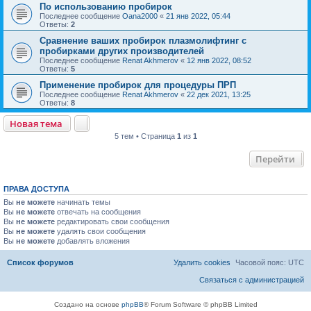
По использованию пробирок
Последнее сообщение
Oana2000
«
21 янв 2022, 05:44
Ответы:
2
Сравнение ваших пробирок плазмолифтинг с
пробирками других производителей
Последнее сообщение
Renat Akhmerov
«
12 янв 2022, 08:52
Ответы:
5
Применение пробирок для процедуры ПРП
Последнее сообщение
Renat Akhmerov
«
22 дек 2021, 13:25
Ответы:
8
Новая тема
5 тем • Страница
1
из
1
Перейти
ПРАВА ДОСТУПА
Вы
не можете
начинать темы
Вы
не можете
отвечать на сообщения
Вы
не можете
редактировать свои сообщения
Вы
не можете
удалять свои сообщения
Вы
не можете
добавлять вложения
Список форумов
Удалить cookies
Часовой пояс:
UTC
Связаться с администрацией
Создано на основе
phpBB
® Forum Software © phpBB Limited