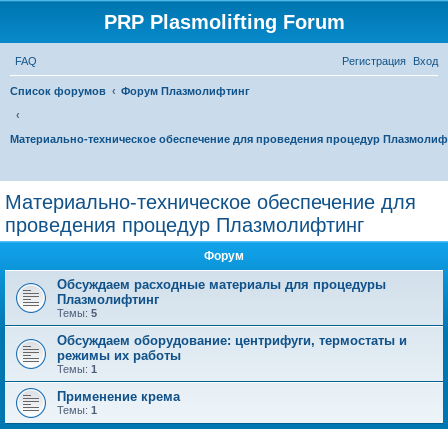
PRP Plasmolifting Forum
FAQ
Регистрация
Вход
Список форумов
Форум Плазмолифтинг
Материально-техническое обеспечение для проведения процедур Плазмолиф
П
о
Материально-техническое обеспечение для
и
проведения процедур Плазмолифтинг
с
Форум
к
Обсуждаем расходные материалы для процедуры
Плазмолифтинг
Темы:
5
Обсуждаем оборудование: центрифуги, термостаты и
режимы их работы
Темы:
1
Применение крема
Темы:
1