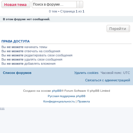
Поиск
Расширенный поиск
Новая тема
0 тем • Страница
1
из
1
В этом форуме нет сообщений.
Перейти
ПРАВА ДОСТУПА
Вы
не можете
начинать темы
Вы
не можете
отвечать на сообщения
Вы
не можете
редактировать свои сообщения
Вы
не можете
удалять свои сообщения
Вы
не можете
добавлять вложения
Список форумов
Удалить cookies
Часовой пояс:
UTC
Связаться с администрацией
Создано на основе
phpBB
® Forum Software © phpBB Limited
Русская поддержка phpBB
Конфиденциальность
|
Правила
111