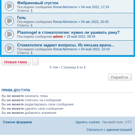
Фибриновый сгусток
Последнее сообщение
Renat Akhmerov
«
04 ноя 2022, 17:24
Ответы:
1
Гель
Последнее сообщение
Renat Akhmerov
«
04 авг 2022, 20:43
Ответы:
1
Plasmogel в стоматологии: нужно ли ушивать рану?
Последнее сообщение
admin
«
18 май 2022, 08:49
Стоматологи задают вопросы. Из письма врача...
Последнее сообщение
Renat Akhmerov
«
04 май 2022, 10:43
Ответы:
1
Новая тема
6 тем • Страница
1
из
1
Перейти
ПРАВА ДОСТУПА
Вы
не можете
начинать темы
Вы
не можете
отвечать на сообщения
Вы
не можете
редактировать свои сообщения
Вы
не можете
удалять свои сообщения
Вы
не можете
добавлять вложения
Список форумов
Удалить cookies
Часовой пояс:
UTC
Связаться с администрацией