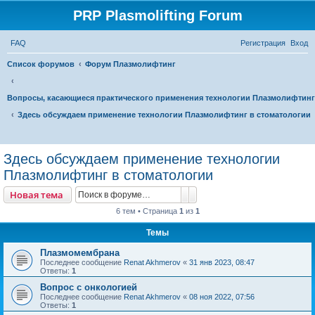
PRP Plasmolifting Forum
FAQ
Регистрация
Вход
Список форумов
Форум Плазмолифтинг
Вопросы, касающиеся практического применения технологии Плазмолифтинг
Здесь обсуждаем применение технологии Плазмолифтинг в стоматологии
П
о
Здесь обсуждаем применение технологии
и
Плазмолифтинг в стоматологии
с
Поиск
Расширенный поиск
Новая тема
к
6 тем • Страница
1
из
1
Темы
Плазмомембрана
Последнее сообщение
Renat Akhmerov
«
31 янв 2023, 08:47
Ответы:
1
Вопрос с онкологией
Последнее сообщение
Renat Akhmerov
«
08 ноя 2022, 07:56
Ответы:
1