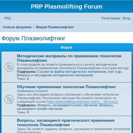
PRP Plasmolifting Forum
FAQ
Регистрация
Вход
П
Список форумов
Форум Плазмолифтинг
о
Форум Плазмолифтинг
и
Форум
с
к
Методические материалы по применению технологии
Плазмолифтинг
В этом разделе вы можете ознакомиться и скачать методические
материалы по применению технологии Плазмолифтинг и истории метода
Подфорумы:
Ссылки на файлы методических материалов, книг и др.
,
Вопросы и обсуждение методических материалов
Темы:
5
Обучение применению технологии Плазмолифтинг
Уважаемые коллеги!
Здесь мы обсуждаем вопросы связанные с обучением технологии
Плазмолифтинг. Расписание обучения Вы можете посмотреть по
следующей ссылке
https://plasmolifting.ru/doctors-learni ... hie-kursy/
Подфорумы:
Вопросы, касающиеся очного обучения
,
Вопросы,
касающиеся онлайн обучения
Темы:
5
Вопросы, касающиеся практического применения
технологии Плазмолифтинг
Здесь Вы можете задавать вопросы, касающиеся применения технологии
Плазмолифтинг