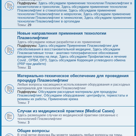
Подфорумы:
Здесь обсуждаем применение технологии Плазмолифтинг в
косметологии и трихологии
,
Здесь обсуждаем применение технологии
Плазмолифтинг в стоматологии
,
Здесь обсуждаем применение
технологии Плазмолифтинг в неврологии
,
Здесь обсуждаем применение
технологии Плазмолифтинг в гинекологии
,
Здесь обсуждаем применение
технологии Плазмолифтинг в ортопедии
Темы:
29
Новые направления применения технологии
Плазмолифтинг
Здесь обсуждаем новые разработки и их применение
Подфорумы:
Здесь обсуждаем Применение Плазмолифтинг для
обезболивания в восстановительной медицине
,
Здесь обсуждаем
Плазмоактивные точки - анатомо-топографическое обоснование
введения плазмы на лице
,
Здесь обсуждаем Профилактика и лечение
Covid , ОРВИ, ОРЗ
,
Здесь обсуждаем Коррекция углеводного обмена
(PRP при диабете)
Темы:
11
Материально-техническое обеспечение для проведения
процедур Плазмолифтинг
Любые вопросы касающиеся использования оборудования и расходных
материалов для технологии Плазмолифтинг
Подфорумы:
Обсуждаем расходные материалы для процедуры
Плазмолифтинг
,
Обсуждаем оборудование: центрифуги, термостаты и
режимы их работы
,
Применение крема
Темы:
7
Случаи из медицинской практики (Medical Cases)
Здесь размещаем случаи из медицинской практики связанные с
технологией Плазмолифтинг
Темы:
3
Общие вопросы
В этой ветке форума Вы можете задавать любые вопросы на темы,