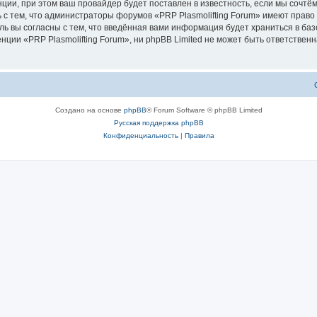
ии, при этом ваш провайдер будет поставлен в известность, если мы сочтём
 с тем, что администраторы форумов «PRP Plasmolifting Forum» имеют право
ль вы согласны с тем, что введённая вами информация будет храниться в ба
ии «PRP Plasmolifting Forum», ни phpBB Limited не может быть ответственна
Создано на основе
phpBB
® Forum Software © phpBB Limited
Русская поддержка phpBB
Конфиденциальность
|
Правила