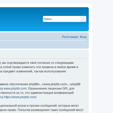
Поиск
Расширенный по
Регистрация
Вход
u»), вы подтверждаете своё согласие со следующими
за собой право изменять эти правила в любое время и
на предмет изменений, так как использование
ммное обеспечение phpBB», «www.phpbb.com», «phpBB
есу
www.phpbb.com
. Ограничения лицензии GPL для
ственности за то, что администрация конференций
есу
https://www.phpbb.com/
.
циональной розни и прочих сообщений, которые могут
одное право. Попытки размещения таких сообщений могут