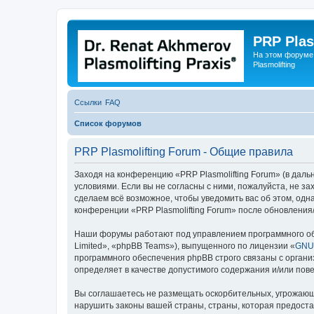
PRP Plas
На этом форуме
Plasmolifting
Ссылки
FAQ
Список форумов
PRP Plasmolifting Forum - Общие правила
Заходя на конференцию «PRP Plasmolifting Forum» (в дальне
условиями. Если вы не согласны с ними, пожалуйста, не з
сделаем всё возможное, чтобы уведомить вас об этом, одн
конференции «PRP Plasmolifting Forum» после обновления
Наши форумы работают под управлением программного об
Limited», «phpBB Teams»), выпущенного по лицензии «
GNU 
программного обеспечения phpBB строго связаны с органи
определяет в качестве допустимого содержания и/или по
Вы соглашаетесь не размещать оскорбительных, угрожающ
нарушить законы вашей страны, страны, которая предоста