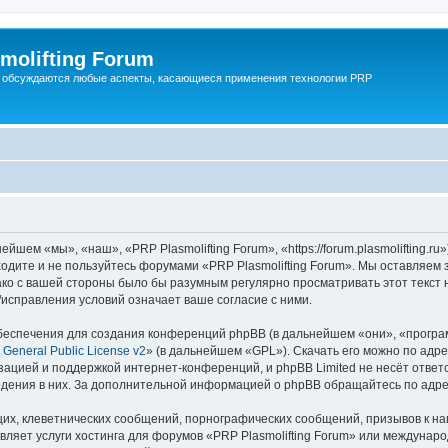
molifting Forum
 обсуждаются любые аспекты, касающиеся применения технологии PRP
йшем «мы», «наш», «PRP Plasmolifting Forum», «https://forum.plasmolifting.r
аходите и не пользуйтесь форумами «PRP Plasmolifting Forum». Мы оставляем 
ако с вашей стороны было бы разумным регулярно просматривать этот текст 
/исправления условий означает ваше согласие с ними.
еспечения для создания конференций phpBB (в дальнейшем «они», «програ
General Public License v2
» (в дальнейшем «GPL»). Скачать его можно по адр
зацией и поддержкой интернет-конференций, и phpBB Limited не несёт ответ
ведения в них. За дополнительной информацией о phpBB обращайтесь по адр
их, клеветнических сообщений, порнографических сообщений, призывов к на
вляет услуги хостинга для форумов «PRP Plasmolifting Forum» или междунар