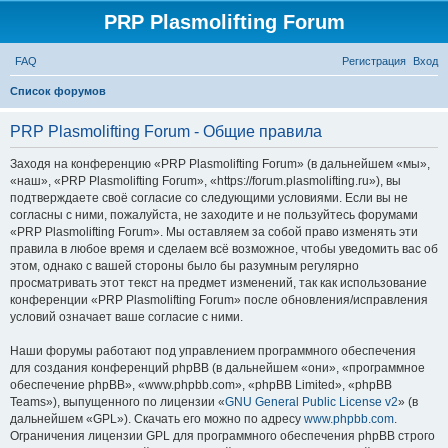
PRP Plasmolifting Forum
FAQ
Регистрация
Вход
П
Список форумов
о
PRP Plasmolifting Forum - Общие правила
и
с
Заходя на конференцию «PRP Plasmolifting Forum» (в дальнейшем «мы»,
«наш», «PRP Plasmolifting Forum», «https://forum.plasmolifting.ru»), вы
к
подтверждаете своё согласие со следующими условиями. Если вы не
согласны с ними, пожалуйста, не заходите и не пользуйтесь форумами
«PRP Plasmolifting Forum». Мы оставляем за собой право изменять эти
правила в любое время и сделаем всё возможное, чтобы уведомить вас об
этом, однако с вашей стороны было бы разумным регулярно
просматривать этот текст на предмет изменений, так как использование
конференции «PRP Plasmolifting Forum» после обновления/исправления
условий означает ваше согласие с ними.
Наши форумы работают под управлением программного обеспечения
для создания конференций phpBB (в дальнейшем «они», «программное
обеспечение phpBB», «www.phpbb.com», «phpBB Limited», «phpBB
Teams»), выпущенного по лицензии «
GNU General Public License v2
» (в
дальнейшем «GPL»). Скачать его можно по адресу
www.phpbb.com
.
Ограничения лицензии GPL для программного обеспечения phpBB строго