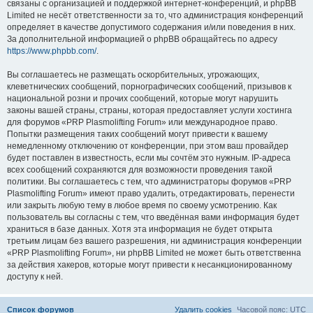
связаны с организацией и поддержкой интернет-конференций, и phpBB
Limited не несёт ответственности за то, что администрация конференций
определяет в качестве допустимого содержания и/или поведения в них.
За дополнительной информацией о phpBB обращайтесь по адресу
https://www.phpbb.com/
.
Вы соглашаетесь не размещать оскорбительных, угрожающих,
клеветнических сообщений, порнографических сообщений, призывов к
национальной розни и прочих сообщений, которые могут нарушить
законы вашей страны, страны, которая предоставляет услуги хостинга
для форумов «PRP Plasmolifting Forum» или международное право.
Попытки размещения таких сообщений могут привести к вашему
немедленному отключению от конференции, при этом ваш провайдер
будет поставлен в известность, если мы сочтём это нужным. IP-адреса
всех сообщений сохраняются для возможности проведения такой
политики. Вы соглашаетесь с тем, что администраторы форумов «PRP
Plasmolifting Forum» имеют право удалить, отредактировать, перенести
или закрыть любую тему в любое время по своему усмотрению. Как
пользователь вы согласны с тем, что введённая вами информация будет
храниться в базе данных. Хотя эта информация не будет открыта
третьим лицам без вашего разрешения, ни администрация конференции
«PRP Plasmolifting Forum», ни phpBB Limited не может быть ответственна
за действия хакеров, которые могут привести к несанкционированному
доступу к ней.
Список форумов
Удалить cookies
Часовой пояс:
UTC