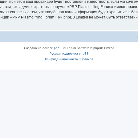
ии, при этом ваш провайдер будет поставлен в известность, если мы сочтём
 с тем, что администраторы форумов «PRP Plasmolifting Forum» имеют право
ль вы согласны с тем, что введённая вами информация будет храниться в ба
ии «PRP Plasmolifting Forum», ни phpBB Limited не может быть ответственна
Создано на основе
phpBB
® Forum Software © phpBB Limited
Русская поддержка phpBB
Конфиденциальность
|
Правила