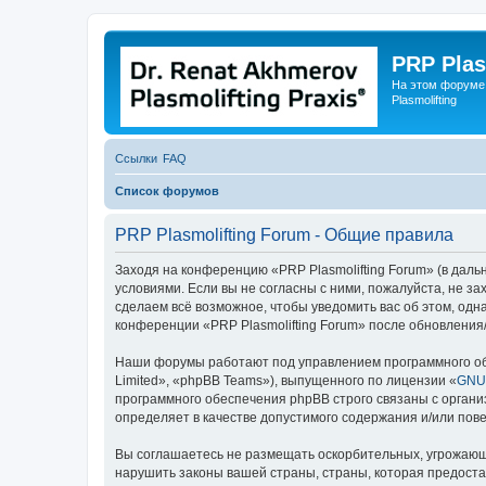
PRP Plas
На этом форуме
Plasmolifting
Ссылки
FAQ
Список форумов
PRP Plasmolifting Forum - Общие правила
Заходя на конференцию «PRP Plasmolifting Forum» (в дальне
условиями. Если вы не согласны с ними, пожалуйста, не з
сделаем всё возможное, чтобы уведомить вас об этом, одн
конференции «PRP Plasmolifting Forum» после обновления
Наши форумы работают под управлением программного об
Limited», «phpBB Teams»), выпущенного по лицензии «
GNU 
программного обеспечения phpBB строго связаны с органи
определяет в качестве допустимого содержания и/или по
Вы соглашаетесь не размещать оскорбительных, угрожающ
нарушить законы вашей страны, страны, которая предоста