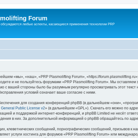
molifting Forum
 обсуждаются любые аспекты, касающиеся применения технологии PRP
йшем «мы», «наш», «PRP Plasmolifting Forum», «https://forum.plasmolifting.r
аходите и не пользуйтесь форумами «PRP Plasmolifting Forum». Мы оставляем 
ако с вашей стороны было бы разумным регулярно просматривать этот текст 
/исправления условий означает ваше согласие с ними.
еспечения для создания конференций phpBB (в дальнейшем «они», «програ
General Public License v2
» (в дальнейшем «GPL»). Скачать его можно по адр
зацией и поддержкой интернет-конференций, и phpBB Limited не несёт ответ
ведения в них. За дополнительной информацией о phpBB обращайтесь по адр
их, клеветнических сообщений, порнографических сообщений, призывов к на
вляет услуги хостинга для форумов «PRP Plasmolifting Forum» или междунар