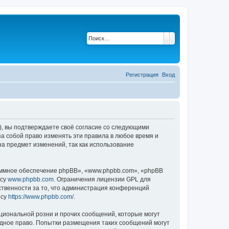
Поиск
Расширенный по
Регистрация
Вход
u»), вы подтверждаете своё согласие со следующими
за собой право изменять эти правила в любое время и
на предмет изменений, так как использование
ммное обеспечение phpBB», «www.phpbb.com», «phpBB
есу
www.phpbb.com
. Ограничения лицензии GPL для
ственности за то, что администрация конференций
есу
https://www.phpbb.com/
.
циональной розни и прочих сообщений, которые могут
одное право. Попытки размещения таких сообщений могут