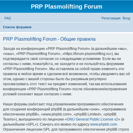
PRP Plasmolifting Forum
FAQ
Регистрация
Вход
П
Список форумов
о
PRP Plasmolifting Forum - Общие правила
и
с
Заходя на конференцию «PRP Plasmolifting Forum» (в дальнейшем «мы»,
«наш», «PRP Plasmolifting Forum», «https://forum.plasmolifting.ru»), вы
к
подтверждаете своё согласие со следующими условиями. Если вы не
согласны с ними, пожалуйста, не заходите и не пользуйтесь форумами
«PRP Plasmolifting Forum». Мы оставляем за собой право изменять эти
правила в любое время и сделаем всё возможное, чтобы уведомить вас об
этом, однако с вашей стороны было бы разумным регулярно
просматривать этот текст на предмет изменений, так как использование
конференции «PRP Plasmolifting Forum» после обновления/исправления
условий означает ваше согласие с ними.
Наши форумы работают под управлением программного обеспечения
для создания конференций phpBB (в дальнейшем «они», «программное
обеспечение phpBB», «www.phpbb.com», «phpBB Limited», «phpBB
Teams»), выпущенного по лицензии «
GNU General Public License v2
» (в
дальнейшем «GPL»). Скачать его можно по адресу
www.phpbb.com
.
Ограничения лицензии GPL для программного обеспечения phpBB строго