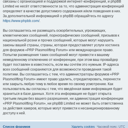
связаны с организацией и поддержкой интернет-конференций, и phpBB
Limited не несёт ответственности за то, что администрация конференций
определяет в качестве допустимого содержания и/или поведения в них.
За дополнительной информацией о phpBB обращайтесь по адресу
https://www.phpbb.com/
.
Вы соглашаетесь не размещать оскорбительных, угрожающих,
клеветнических сообщений, порнографических сообщений, призывов к
национальной розни и прочих сообщений, которые могут нарушить
законы вашей страны, страны, которая предоставляет услуги хостинга
для форумов «PRP Plasmolifting Forum» или международное право.
Попытки размещения таких сообщений могут привести к вашему
немедленному отключению от конференции, при этом ваш провайдер
будет поставлен в известность, если мы сочтём это нужным. IP-адреса
всех сообщений сохраняются для возможности проведения такой
политики. Вы соглашаетесь с тем, что администраторы форумов «PRP
Plasmolifting Forum» имеют право удалить, отредактировать, перенести
или закрыть любую тему в любое время по своему усмотрению. Как
пользователь вы согласны с тем, что введённая вами информация будет
храниться в базе данных. Хотя эта информация не будет открыта
третьим лицам без вашего разрешения, ни администрация конференции
«PRP Plasmolifting Forum», ни phpBB Limited не может быть ответственна
за действия хакеров, которые могут привести к несанкционированному
доступу к ней.
Список форумов
Удалить cookies
Часовой пояс:
UTC