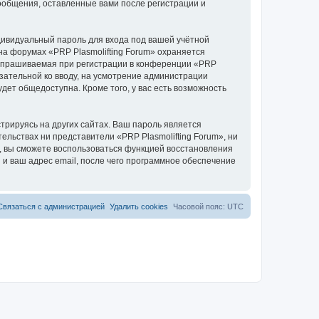
сообщения, оставленные вами после регистрации и
дивидуальный пароль для входа под вашей учётной
на форумах «PRP Plasmolifting Forum» охраняется
апрашиваемая при регистрации в конференции «PRP
бязательной ко вводу, на усмотрение администрации
дет общедоступна. Кроме того, у вас есть возможность
рируясь на других сайтах. Ваш пароль является
тельствах ни представители «PRP Plasmolifting Forum», ни
си, вы сможете воспользоваться функцией восстановления
 ваш адрес email, после чего программное обеспечение
Связаться с администрацией
Удалить cookies
Часовой пояс:
UTC