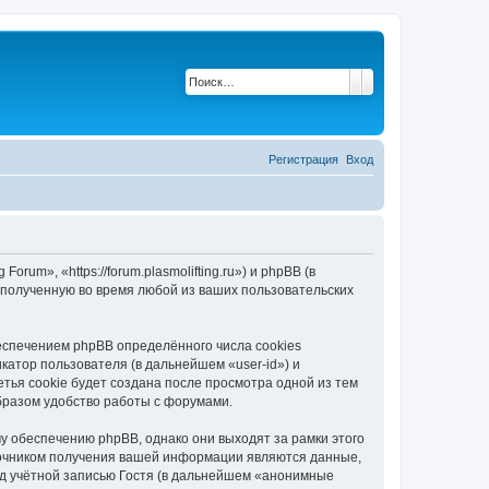
Поиск
Расширенный по
Регистрация
Вход
rum», «https://forum.plasmolifting.ru») и phpBB (в
полученную во время любой из ваших пользовательских
еспечением phpBB определённого числа cookies
атор пользователя (в дальнейшем «user-id») и
тья cookie будет создана после просмотра одной из тем
бразом удобство работы с форумами.
у обеспечению phpBB, однако они выходят за рамки этого
точником получения вашей информации являются данные,
д учётной записью Гостя (в дальнейшем «анонимные