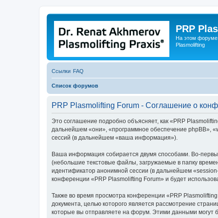
PRP Plas
На этом форуме
Plasmolifting
Ссылки
FAQ
Список форумов
PRP Plasmolifting Forum - Соглашение о кон
Это соглашение подробно объясняет, как «PRP Plasmolifting 
дальнейшем «они», «программное обеспечение phpBB», «w
сессий (в дальнейшем «ваша информация»).
Ваша информация собирается двумя способами. Во-первых
(небольшие текстовые файлы, загружаемые в папку времен
идентификатор анонимной сессии (в дальнейшем «session-
конференции «PRP Plasmolifting Forum» и будет использо
Также во время просмотра конференции «PRP Plasmoliftin
документа, целью которого является рассмотрение стран
которые вы отправляете на форум. Этими данными могут 