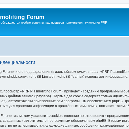
molifting Forum
 обсуждаются любые аспекты, касающиеся применения технологии PRP
фиденциальности
Forum» и его подразделения (в дальнейшем «мы», «наш», «PRP Plasmolifting Fo
ww.phpbb.com», «phpBB Limited», «phpBB Teams») используют информацию, 
, просмотр «PRP Plasmolifting Forum» приведёт к созданию программным об
ных файлов вашего браузера). Первые две cookie содержат только идентифик
id»), автоматически присвоенные вам программным обеспечением phpBB. Тре
ваться для хранения информации о прочтённых вами темах, повышая таким о
g Forum» мы можем установить cookies, внешние по отношению к программном
иц, созданных исключительно программным обеспечением phpBB. Вторым ис
быть, но не исчерпываются, следующие данные: сообщения, размещённые по