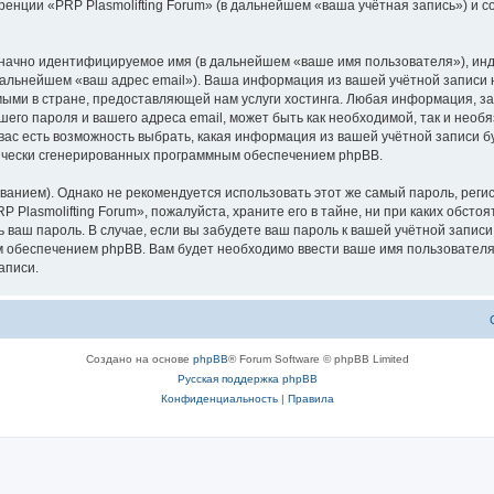
ренции «PRP Plasmolifting Forum» (в дальнейшем «ваша учётная запись») и 
означно идентифицируемое имя (в дальнейшем «ваше имя пользователя»), ин
 дальнейшем «ваш адрес email»). Ваша информация из вашей учётной записи 
ыми в стране, предоставляющей нам услуги хостинга. Любая информация, з
ашего пароля и вашего адреса email, может быть как необходимой, так и нео
 вас есть возможность выбрать, какая информация из вашей учётной записи бу
тически сгенерированных программным обеспечением phpBB.
ием). Однако не рекомендуется использовать этот же самый пароль, регист
 Plasmolifting Forum», пожалуйста, храните его в тайне, ни при каких обстоя
ть ваш пароль. В случае, если вы забудете ваш пароль к вашей учётной запи
обеспечением phpBB. Вам будет необходимо ввести ваше имя пользователя и
аписи.
Создано на основе
phpBB
® Forum Software © phpBB Limited
Русская поддержка phpBB
Конфиденциальность
|
Правила