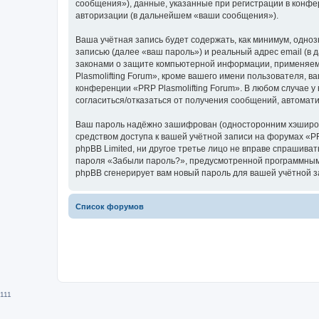
сообщения»), данные, указанные при регистрации в конфе
авторизации (в дальнейшем «ваши сообщения»).
Ваша учётная запись будет содержать, как минимум, одн
записью (далее «ваш пароль») и реальный адрес email (в
законами о защите компьютерной информации, применяем
Plasmolifting Forum», кроме вашего имени пользователя, в
конференции «PRP Plasmolifting Forum». В любом случае у
согласиться/отказаться от получения сообщений, автома
Ваш пароль надёжно зашифрован (односторонним хэширован
средством доступа к вашей учётной записи на форумах «PRP
phpBB Limited, ни другое третье лицо не вправе спрашива
пароля «Забыли пароль?», предусмотренной программным 
phpBB сгенерирует вам новый пароль для вашей учётной з
Список форумов
111