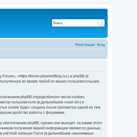
Поиск
Расширенный по
Регистрация
Вход
rum», «https://forum.plasmolifting.ru») и phpBB (в
полученную во время любой из ваших пользовательских
еспечением phpBB определённого числа cookies
атор пользователя (в дальнейшем «user-id») и
тья cookie будет создана после просмотра одной из тем
бразом удобство работы с форумами.
у обеспечению phpBB, однако они выходят за рамки этого
точником получения вашей информации являются данные,
д учётной записью Гостя (в дальнейшем «анонимные