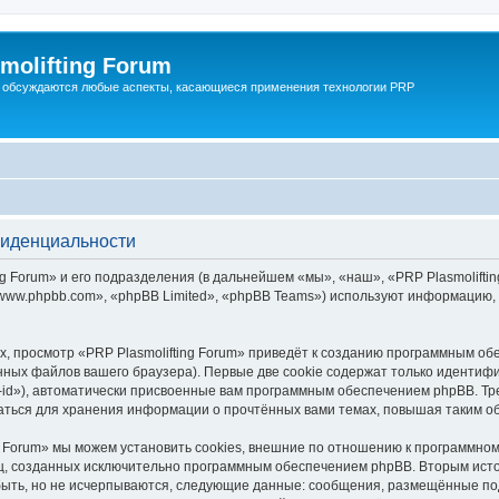
molifting Forum
 обсуждаются любые аспекты, касающиеся применения технологии PRP
фиденциальности
Forum» и его подразделения (в дальнейшем «мы», «наш», «PRP Plasmolifting Fo
ww.phpbb.com», «phpBB Limited», «phpBB Teams») используют информацию, 
, просмотр «PRP Plasmolifting Forum» приведёт к созданию программным об
ных файлов вашего браузера). Первые две cookie содержат только идентифик
id»), автоматически присвоенные вам программным обеспечением phpBB. Тре
ваться для хранения информации о прочтённых вами темах, повышая таким о
g Forum» мы можем установить cookies, внешние по отношению к программном
иц, созданных исключительно программным обеспечением phpBB. Вторым ис
быть, но не исчерпываются, следующие данные: сообщения, размещённые по