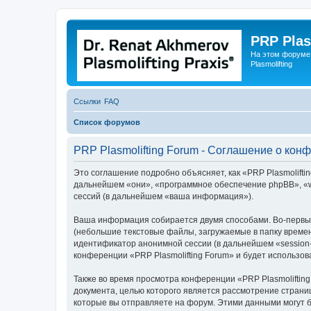
PRP Plas
На этом форуме
Plasmolifting
Ссылки
FAQ
Список форумов
PRP Plasmolifting Forum - Соглашение о кон
Это соглашение подробно объясняет, как «PRP Plasmolifting 
дальнейшем «они», «программное обеспечение phpBB», «w
сессий (в дальнейшем «ваша информация»).
Ваша информация собирается двумя способами. Во-первых
(небольшие текстовые файлы, загружаемые в папку времен
идентификатор анонимной сессии (в дальнейшем «session-
конференции «PRP Plasmolifting Forum» и будет использо
Также во время просмотра конференции «PRP Plasmoliftin
документа, целью которого является рассмотрение стран
которые вы отправляете на форум. Этими данными могут 