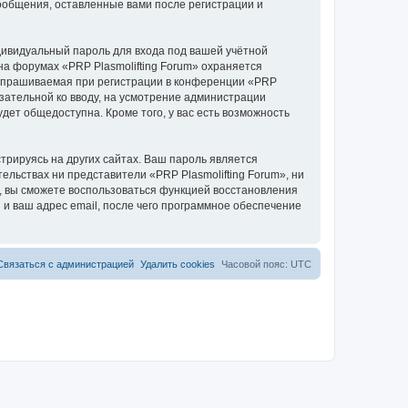
сообщения, оставленные вами после регистрации и
дивидуальный пароль для входа под вашей учётной
на форумах «PRP Plasmolifting Forum» охраняется
апрашиваемая при регистрации в конференции «PRP
бязательной ко вводу, на усмотрение администрации
дет общедоступна. Кроме того, у вас есть возможность
рируясь на других сайтах. Ваш пароль является
тельствах ни представители «PRP Plasmolifting Forum», ни
си, вы сможете воспользоваться функцией восстановления
 ваш адрес email, после чего программное обеспечение
Связаться с администрацией
Удалить cookies
Часовой пояс:
UTC