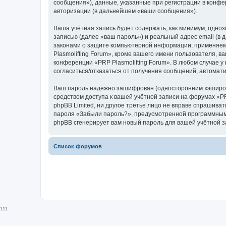
сообщения»), данные, указанные при регистрации в конфе
авторизации (в дальнейшем «ваши сообщения»).
Ваша учётная запись будет содержать, как минимум, одн
записью (далее «ваш пароль») и реальный адрес email (в
законами о защите компьютерной информации, применяем
Plasmolifting Forum», кроме вашего имени пользователя, в
конференции «PRP Plasmolifting Forum». В любом случае у
согласиться/отказаться от получения сообщений, автома
Ваш пароль надёжно зашифрован (односторонним хэширован
средством доступа к вашей учётной записи на форумах «PRP
phpBB Limited, ни другое третье лицо не вправе спрашива
пароля «Забыли пароль?», предусмотренной программным 
phpBB сгенерирует вам новый пароль для вашей учётной з
Список форумов
111