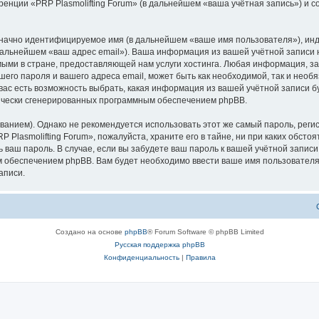
ренции «PRP Plasmolifting Forum» (в дальнейшем «ваша учётная запись») и 
означно идентифицируемое имя (в дальнейшем «ваше имя пользователя»), ин
 дальнейшем «ваш адрес email»). Ваша информация из вашей учётной записи 
ыми в стране, предоставляющей нам услуги хостинга. Любая информация, з
ашего пароля и вашего адреса email, может быть как необходимой, так и нео
 вас есть возможность выбрать, какая информация из вашей учётной записи бу
тически сгенерированных программным обеспечением phpBB.
ием). Однако не рекомендуется использовать этот же самый пароль, регист
 Plasmolifting Forum», пожалуйста, храните его в тайне, ни при каких обстоя
ть ваш пароль. В случае, если вы забудете ваш пароль к вашей учётной запи
обеспечением phpBB. Вам будет необходимо ввести ваше имя пользователя и
аписи.
Создано на основе
phpBB
® Forum Software © phpBB Limited
Русская поддержка phpBB
Конфиденциальность
|
Правила