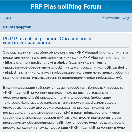
PRP Plasmolifting Forum
FAQ
Регистрация
Вход
П
Список форумов
о
PRP Plasmolifting Forum - Соглашение о
и
конфиденциальности
с
Это соглашение подробно объясняет, как «PRP Plasmolifting Forum» и его
к
подразделения (в дальнейшем «мы», «наш», «PRP Plasmolifting Forum»,
«https://forum.plasmolifting.ru») и phpBB (в дальнейшем «они»,
«программное обеспечение phpBB», «www.phpbb.com», «phpBB Limited»,
«phpBB Teams») используют информацию, полученную во время любой из
ваших пользовательских сессий (в дальнейшем «ваша информация»).
Ваша информация собирается двумя способами. Во-первых, просмотр
«PRP Plasmolifting Forum» приведёт к созданию программным
обеспечением phpBB определённого числа cookies (небольшие
текстовые файлы, загружаемые в папку временных файлов вашего
браузера). Первые две cookie содержат только идентификатор
пользователя (в дальнейшем «user-id») и идентификатор анонимной
сессии (в дальнейшем «session-id»), автоматически присвоенные вам
программным обеспечением phpBB. Третья cookie будет создана после
просмотра одной из тем конференции «PRP Plasmolifting Forum» и будет