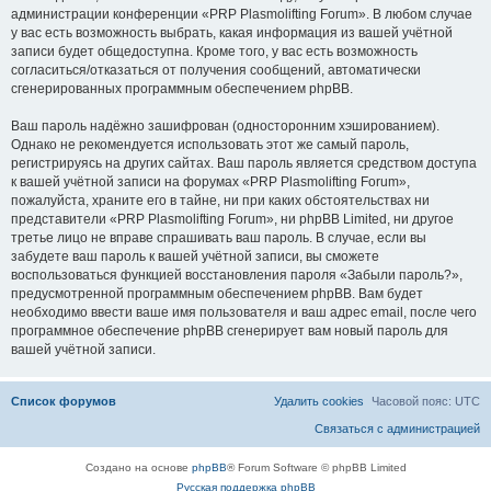
администрации конференции «PRP Plasmolifting Forum». В любом случае
у вас есть возможность выбрать, какая информация из вашей учётной
записи будет общедоступна. Кроме того, у вас есть возможность
согласиться/отказаться от получения сообщений, автоматически
сгенерированных программным обеспечением phpBB.
Ваш пароль надёжно зашифрован (односторонним хэшированием).
Однако не рекомендуется использовать этот же самый пароль,
регистрируясь на других сайтах. Ваш пароль является средством доступа
к вашей учётной записи на форумах «PRP Plasmolifting Forum»,
пожалуйста, храните его в тайне, ни при каких обстоятельствах ни
представители «PRP Plasmolifting Forum», ни phpBB Limited, ни другое
третье лицо не вправе спрашивать ваш пароль. В случае, если вы
забудете ваш пароль к вашей учётной записи, вы сможете
воспользоваться функцией восстановления пароля «Забыли пароль?»,
предусмотренной программным обеспечением phpBB. Вам будет
необходимо ввести ваше имя пользователя и ваш адрес email, после чего
программное обеспечение phpBB сгенерирует вам новый пароль для
вашей учётной записи.
Список форумов
Удалить cookies
Часовой пояс:
UTC
Связаться с администрацией
Создано на основе
phpBB
® Forum Software © phpBB Limited
Русская поддержка phpBB