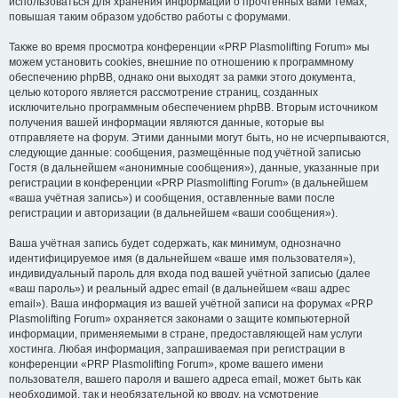
использоваться для хранения информации о прочтённых вами темах,
повышая таким образом удобство работы с форумами.
Также во время просмотра конференции «PRP Plasmolifting Forum» мы
можем установить cookies, внешние по отношению к программному
обеспечению phpBB, однако они выходят за рамки этого документа,
целью которого является рассмотрение страниц, созданных
исключительно программным обеспечением phpBB. Вторым источником
получения вашей информации являются данные, которые вы
отправляете на форум. Этими данными могут быть, но не исчерпываются,
следующие данные: сообщения, размещённые под учётной записью
Гостя (в дальнейшем «анонимные сообщения»), данные, указанные при
регистрации в конференции «PRP Plasmolifting Forum» (в дальнейшем
«ваша учётная запись») и сообщения, оставленные вами после
регистрации и авторизации (в дальнейшем «ваши сообщения»).
Ваша учётная запись будет содержать, как минимум, однозначно
идентифицируемое имя (в дальнейшем «ваше имя пользователя»),
индивидуальный пароль для входа под вашей учётной записью (далее
«ваш пароль») и реальный адрес email (в дальнейшем «ваш адрес
email»). Ваша информация из вашей учётной записи на форумах «PRP
Plasmolifting Forum» охраняется законами о защите компьютерной
информации, применяемыми в стране, предоставляющей нам услуги
хостинга. Любая информация, запрашиваемая при регистрации в
конференции «PRP Plasmolifting Forum», кроме вашего имени
пользователя, вашего пароля и вашего адреса email, может быть как
необходимой, так и необязательной ко вводу, на усмотрение