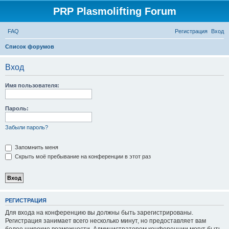
PRP Plasmolifting Forum
FAQ
Регистрация
Вход
П
Список форумов
о
Вход
и
с
Имя пользователя:
к
Пароль:
Забыли пароль?
Запомнить меня
Скрыть моё пребывание на конференции в этот раз
РЕГИСТРАЦИЯ
Для входа на конференцию вы должны быть зарегистрированы.
Регистрация занимает всего несколько минут, но предоставляет вам
более широкие возможности. Администратором конференции могут быть