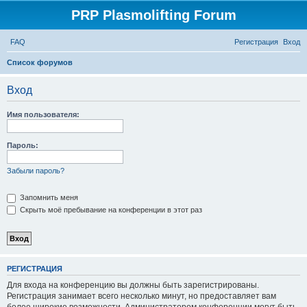
PRP Plasmolifting Forum
FAQ
Регистрация
Вход
П
Список форумов
о
Вход
и
с
Имя пользователя:
к
Пароль:
Забыли пароль?
Запомнить меня
Скрыть моё пребывание на конференции в этот раз
РЕГИСТРАЦИЯ
Для входа на конференцию вы должны быть зарегистрированы.
Регистрация занимает всего несколько минут, но предоставляет вам
более широкие возможности. Администратором конференции могут быть