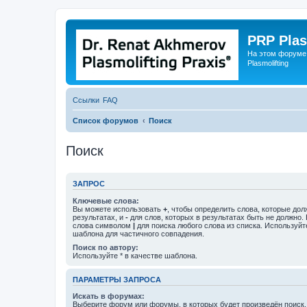
PRP Plas
На этом форуме
Plasmolifting
Ссылки
FAQ
Список форумов
Поиск
Поиск
ЗАПРОС
Ключевые слова:
Вы можете использовать
+
, чтобы определить слова, которые дол
результатах, и
-
для слов, которых в результатах быть не должно.
слова символом
|
для поиска любого слова из списка. Используй
шаблона для частичного совпадения.
Поиск по автору:
Используйте * в качестве шаблона.
ПАРАМЕТРЫ ЗАПРОСА
Искать в форумах:
Выберите форум или форумы, в которых будет произведён поиск