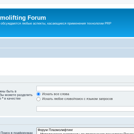
molifting Forum
 обсуждаются любые аспекты, касающиеся применения технологии PRP
жны быть в
Искать все слова
 Вы можете разделить
те
*
в качестве
Искать любое слово/поиск с языком запросов
. Поиск в подфорумах