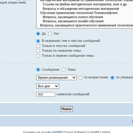
ющую опцию ниже.
Да
Нет
В названиях тем и текстах сообщений
Только в текстах сообщений
Только по названию темы
Только в первом сообщении темы
Сообщения
Темы
по возрастанию
по убыван
символов сообщений
Создано на основе
phpBB
® Forum Software © phpBB Limited