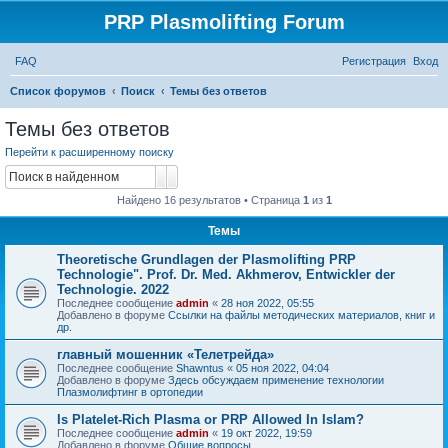
PRP Plasmolifting Forum
FAQ
Регистрация
Вход
П
Список форумов
Поиск
Темы без ответов
о
Темы без ответов
и
Перейти к расширенному поиску
с
Поиск
Расширенный поиск
к
Найдено 16 результатов • Страница
1
из
1
Темы
Тheoretische Grundlagen der Plasmolifting PRP
Technologie". Prof. Dr. Med. Akhmerov, Entwickler der
Technologie. 2022
Последнее сообщение
admin
«
28 ноя 2022, 05:55
Добавлено в форуме
Ссылки на файлы методических материалов, книг и
др.
главный мошенник «Телетрейда»
Последнее сообщение
Shawntus
«
05 ноя 2022, 04:04
Добавлено в форуме
Здесь обсуждаем применение технологии
Плазмолифтинг в ортопедии
Is Platelet-Rich Plasma or PRP Allowed In Islam?
Последнее сообщение
admin
«
19 окт 2022, 19:59
Добавлено в форуме
Общие вопросы