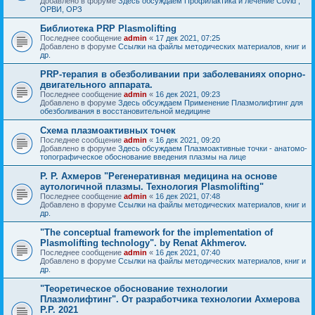
Добавлено в форуме
Здесь обсуждаем Профилактика и лечение Covid ,
ОРВИ, ОРЗ
Библиотека PRP Plasmolifting
Последнее сообщение
admin
«
17 дек 2021, 07:25
Добавлено в форуме
Ссылки на файлы методических материалов, книг и
др.
PRP-терапия в обезболивании при заболеваниях опорно-
двигательного аппарата.
Последнее сообщение
admin
«
16 дек 2021, 09:23
Добавлено в форуме
Здесь обсуждаем Применение Плазмолифтинг для
обезболивания в восстановительной медицине
Схема плазмоактивных точек
Последнее сообщение
admin
«
16 дек 2021, 09:20
Добавлено в форуме
Здесь обсуждаем Плазмоактивные точки - анатомо-
топографическое обоснование введения плазмы на лице
Р. Р. Ахмеров "Регенеративная медицина на основе
аутологичной плазмы. Технология Plasmolifting"
Последнее сообщение
admin
«
16 дек 2021, 07:48
Добавлено в форуме
Ссылки на файлы методических материалов, книг и
др.
"The conceptual framework for the implementation of
Plasmolifting technology". by Renat Akhmerov.
Последнее сообщение
admin
«
16 дек 2021, 07:40
Добавлено в форуме
Ссылки на файлы методических материалов, книг и
др.
"Теоретическое обоснование технологии
Плазмолифтинг". От разработчика технологии Ахмерова
Р.Р. 2021