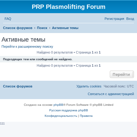
PRP Plasmolifting Forum
FAQ
Регистрация
Вход
П
Список форумов
Поиск
Активные темы
о
Активные темы
и
Перейти к расширенному поиску
с
Найдено 0 результатов • Страница
1
из
1
к
Подходящих тем или сообщений не найдено.
Найдено 0 результатов • Страница
1
из
1
Перейти
Список форумов
Удалить cookies
Часовой пояс:
UTC
Связаться с администрацией
Создано на основе
phpBB
® Forum Software © phpBB Limited
Русская поддержка phpBB
Конфиденциальность
|
Правила
111