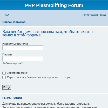
PRP Plasmolifting Forum
FAQ
Регистрация
Вход
П
Список форумов
о
Вам необходимо авторизоваться, чтобы отвечать в
и
темах в этом форуме.
с
Имя пользователя:
к
Пароль:
Забыли пароль?
Запомнить меня
Скрыть моё пребывание на конференции в этот раз
РЕГИСТРАЦИЯ
Для входа на конференцию вы должны быть зарегистрированы.
Регистрация занимает всего несколько минут, но предоставляет вам