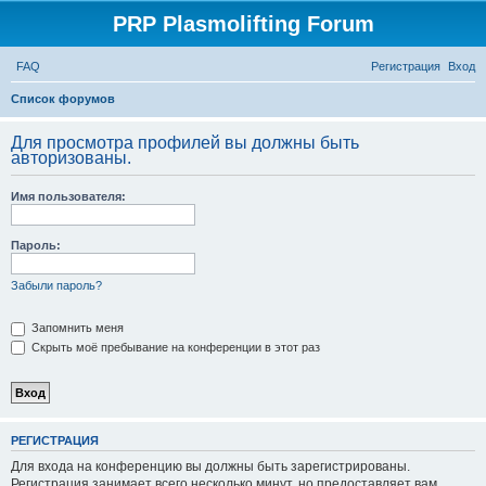
PRP Plasmolifting Forum
FAQ
Регистрация
Вход
П
Список форумов
о
Для просмотра профилей вы должны быть
и
авторизованы.
с
Имя пользователя:
к
Пароль:
Забыли пароль?
Запомнить меня
Скрыть моё пребывание на конференции в этот раз
РЕГИСТРАЦИЯ
Для входа на конференцию вы должны быть зарегистрированы.
Регистрация занимает всего несколько минут, но предоставляет вам