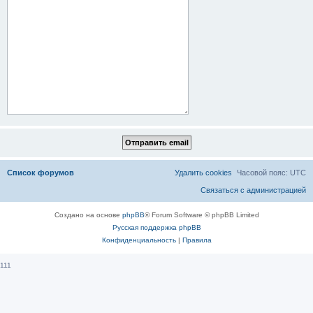
Список форумов
Удалить cookies
Часовой пояс:
UTC
Связаться с администрацией
Создано на основе
phpBB
® Forum Software © phpBB Limited
Русская поддержка phpBB
Конфиденциальность
|
Правила
111