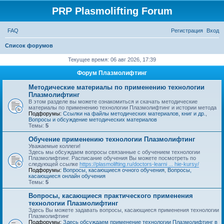
PRP Plasmolifting Forum
FAQ
Регистрация
Вход
П
Список форумов
о
Текущее время: 06 авг 2026, 17:39
и
Форум Плазмолифтинг
с
Методические материалы по применению технологии
к
Плазмолифтинг
В этом разделе вы можете ознакомиться и скачать методические
материалы по применению технологии Плазмолифтинг и истории метода
Подфорумы:
Ссылки на файлы методических материалов, книг и др.
,
Вопросы и обсуждение методических материалов
Темы:
5
Обучение применению технологии Плазмолифтинг
Уважаемые коллеги!
Здесь мы обсуждаем вопросы связанные с обучением технологии
Плазмолифтинг. Расписание обучения Вы можете посмотреть по
следующей ссылке
https://plasmolifting.ru/doctors-learni ... hie-kursy/
Подфорумы:
Вопросы, касающиеся очного обучения
,
Вопросы,
касающиеся онлайн обучения
Темы:
5
Вопросы, касающиеся практического применения
технологии Плазмолифтинг
Здесь Вы можете задавать вопросы, касающиеся применения технологии
Плазмолифтинг
Подфорумы:
Здесь обсуждаем применение технологии Плазмолифтинг в