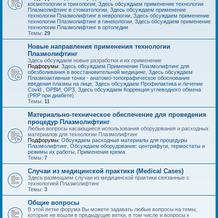
косметологии и трихологии
,
Здесь обсуждаем применение технологии
Плазмолифтинг в стоматологии
,
Здесь обсуждаем применение
технологии Плазмолифтинг в неврологии
,
Здесь обсуждаем применение
технологии Плазмолифтинг в гинекологии
,
Здесь обсуждаем применение
технологии Плазмолифтинг в ортопедии
Темы:
29
Новые направления применения технологии
Плазмолифтинг
Здесь обсуждаем новые разработки и их применение
Подфорумы:
Здесь обсуждаем Применение Плазмолифтинг для
обезболивания в восстановительной медицине
,
Здесь обсуждаем
Плазмоактивные точки - анатомо-топографическое обоснование
введения плазмы на лице
,
Здесь обсуждаем Профилактика и лечение
Covid , ОРВИ, ОРЗ
,
Здесь обсуждаем Коррекция углеводного обмена
(PRP при диабете)
Темы:
11
Материально-техническое обеспечение для проведения
процедур Плазмолифтинг
Любые вопросы касающиеся использования оборудования и расходных
материалов для технологии Плазмолифтинг
Подфорумы:
Обсуждаем расходные материалы для процедуры
Плазмолифтинг
,
Обсуждаем оборудование: центрифуги, термостаты и
режимы их работы
,
Применение крема
Темы:
7
Случаи из медицинской практики (Medical Cases)
Здесь размещаем случаи из медицинской практики связанные с
технологией Плазмолифтинг
Темы:
3
Общие вопросы
В этой ветке форума Вы можете задавать любые вопросы на темы,
которые не вошли в предыдущие ветки, в том числе и вопросы к