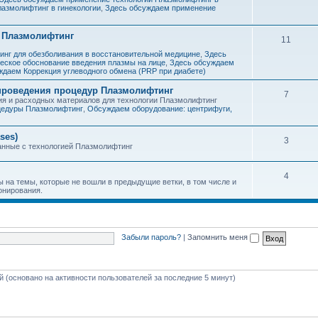
азмолифтинг в гинекологии
,
Здесь обсуждаем применение
 Плазмолифтинг
11
нг для обезболивания в восстановительной медицине
,
Здесь
еское обоснование введения плазмы на лице
,
Здесь обсуждаем
ждаем Коррекция углеводного обмена (PRP при диабете)
 проведения процедур Плазмолифтинг
7
я и расходных материалов для технологии Плазмолифтинг
цедуры Плазмолифтинг
,
Обсуждаем оборудование: центрифуги,
ses)
3
анные с технологией Плазмолифтинг
4
 на темы, которые не вошли в предыдущие ветки, в том числе и
онирования.
Забыли пароль?
|
Запомнить меня
ей (основано на активности пользователей за последние 5 минут)