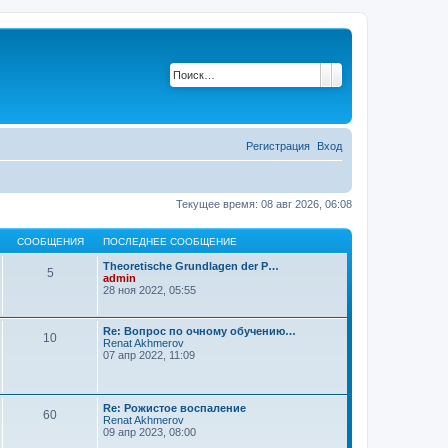
Поиск
Расширенный по
Регистрация
Вход
Текущее время: 08 авг 2026, 06:08
СООБЩЕНИЯ
ПОСЛЕДНЕЕ СООБЩЕНИЕ
Тheoretische Grundlagen der P…
5
П
admin
е
28 ноя 2022, 05:55
р
е
й
Re: Вопрос по очному обучению…
10
т
П
Renat Akhmerov
и
е
07 апр 2022, 11:09
к
р
п
е
о
й
с
т
Re: Рожистое воспаление
л
60
и
П
Renat Akhmerov
е
к
е
09 апр 2023, 08:00
д
п
р
н