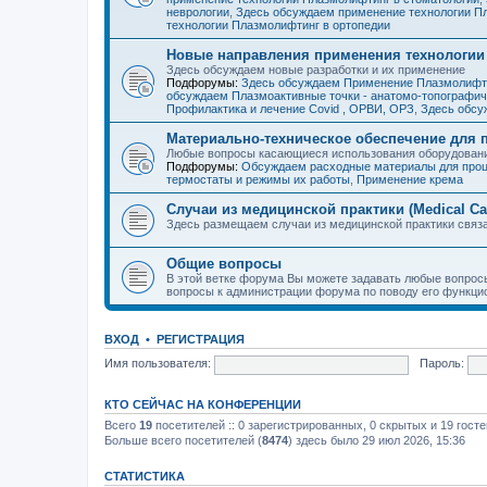
неврологии
,
Здесь обсуждаем применение технологии Пл
технологии Плазмолифтинг в ортопедии
Новые направления применения технологии
Здесь обсуждаем новые разработки и их применение
Подфорумы:
Здесь обсуждаем Применение Плазмолифти
обсуждаем Плазмоактивные точки - анатомо-топографич
Профилактика и лечение Covid , ОРВИ, ОРЗ
,
Здесь обсу
Материально-техническое обеспечение для
Любые вопросы касающиеся использования оборудовани
Подфорумы:
Обсуждаем расходные материалы для про
термостаты и режимы их работы
,
Применение крема
Случаи из медицинской практики (Medical Ca
Здесь размещаем случаи из медицинской практики связ
Общие вопросы
В этой ветке форума Вы можете задавать любые вопросы
вопросы к администрации форума по поводу его функци
ВХОД
•
РЕГИСТРАЦИЯ
Имя пользователя:
Пароль:
КТО СЕЙЧАС НА КОНФЕРЕНЦИИ
Всего
19
посетителей :: 0 зарегистрированных, 0 скрытых и 19 гост
Больше всего посетителей (
8474
) здесь было 29 июл 2026, 15:36
СТАТИСТИКА