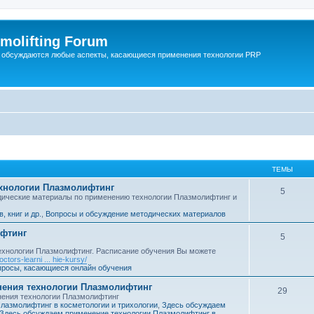
molifting Forum
 обсуждаются любые аспекты, касающиеся применения технологии PRP
ТЕМЫ
хнологии Плазмолифтинг
5
одические материалы по применению технологии Плазмолифтинг и
 книг и др.
,
Вопросы и обсуждение методических материалов
ифтинг
5
ехнологии Плазмолифтинг. Расписание обучения Вы можете
doctors-learni ... hie-kursy/
просы, касающиеся онлайн обучения
нения технологии Плазмолифтинг
29
нения технологии Плазмолифтинг
лазмолифтинг в косметологии и трихологии
,
Здесь обсуждаем
Здесь обсуждаем применение технологии Плазмолифтинг в