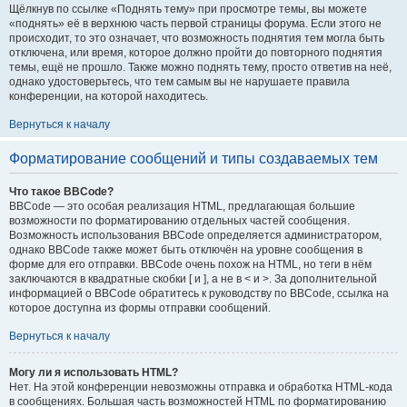
Щёлкнув по ссылке «Поднять тему» при просмотре темы, вы можете
«поднять» её в верхнюю часть первой страницы форума. Если этого не
происходит, то это означает, что возможность поднятия тем могла быть
отключена, или время, которое должно пройти до повторного поднятия
темы, ещё не прошло. Также можно поднять тему, просто ответив на неё,
однако удостоверьтесь, что тем самым вы не нарушаете правила
конференции, на которой находитесь.
Вернуться к началу
Форматирование сообщений и типы создаваемых тем
Что такое BBCode?
BBCode — это особая реализация HTML, предлагающая большие
возможности по форматированию отдельных частей сообщения.
Возможность использования BBCode определяется администратором,
однако BBCode также может быть отключён на уровне сообщения в
форме для его отправки. BBCode очень похож на HTML, но теги в нём
заключаются в квадратные скобки [ и ], а не в < и >. За дополнительной
информацией о BBCode обратитесь к руководству по BBCode, ссылка на
которое доступна из формы отправки сообщений.
Вернуться к началу
Могу ли я использовать HTML?
Нет. На этой конференции невозможны отправка и обработка HTML-кода
в сообщениях. Большая часть возможностей HTML по форматированию