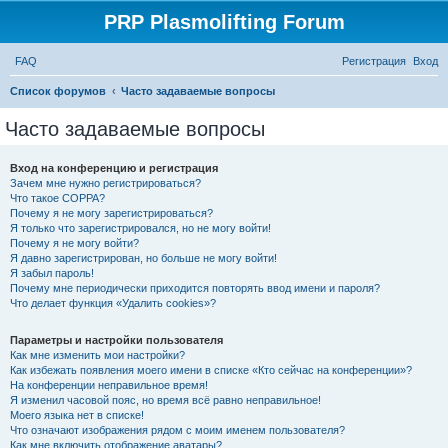
PRP Plasmolifting Forum
FAQ
Регистрация
Вход
П
Список форумов
Часто задаваемые вопросы
о
Часто задаваемые вопросы
и
с
Вход на конференцию и регистрация
Зачем мне нужно регистрироваться?
к
Что такое COPPA?
Почему я не могу зарегистрироваться?
Я только что зарегистрировался, но не могу войти!
Почему я не могу войти?
Я давно зарегистрирован, но больше не могу войти!
Я забыл пароль!
Почему мне периодически приходится повторять ввод имени и пароля?
Что делает функция «Удалить cookies»?
Параметры и настройки пользователя
Как мне изменить мои настройки?
Как избежать появления моего имени в списке «Кто сейчас на конференции»?
На конференции неправильное время!
Я изменил часовой пояс, но время всё равно неправильное!
Моего языка нет в списке!
Что означают изображения рядом с моим именем пользователя?
Как мне включить отображение аватары?