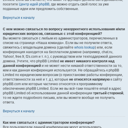
посетите
Центр идей phpBB
, где можно отдать свой голос за уже
поданные идеи или предложить собственные.
Вернуться к началу
С кем можно связаться по вопросу некорректного использования и/или
юридических вопросов, связанных с этой конференцией?
Вы можете связаться с любым из администраторов, перечисленных в
списке на странице «Наша команда». Если вы не получили ответа,
свяжитесь с владельцем домена (сделайте
whois lookup
) или, если
конференция находится на бесплатном домене (например, chat.ru,
Yahoo!, free.fr, f2s.com и т. п.), с руководством или техподдержкой данного
домена. Учтите, что phpBB Limited
не имеет никакого контроля над
данной конференцией
и не может нести никакой ответственности за то,
кем и как данная конференция используется. Не обращайтесь к phpBB
Limited по юридическим вопросам (о приостановке работы конференции,
ответственности за неё и т. д.), которые
не относятся напрямую
к сайту
phpBB.com или которые частично относятся к программному
обеспечению phpBB Limited. Если же вы всё-таки пошлёте email в адрес
phpBB Limited об использовании данной конференции
третьей стороной
,
то не ждите подробного письма, или вы можете вообще не получить
ответа.
Вернуться к началу
Как мне связаться с администратором конференции?
Все пользователи данной конференции могут использовать