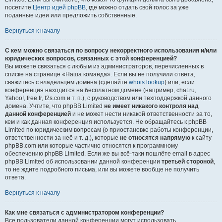
посетите
Центр идей phpBB
, где можно отдать свой голос за уже
поданные идеи или предложить собственные.
Вернуться к началу
С кем можно связаться по вопросу некорректного использования и/или
юридических вопросов, связанных с этой конференцией?
Вы можете связаться с любым из администраторов, перечисленных в
списке на странице «Наша команда». Если вы не получили ответа,
свяжитесь с владельцем домена (сделайте
whois lookup
) или, если
конференция находится на бесплатном домене (например, chat.ru,
Yahoo!, free.fr, f2s.com и т. п.), с руководством или техподдержкой данного
домена. Учтите, что phpBB Limited
не имеет никакого контроля над
данной конференцией
и не может нести никакой ответственности за то,
кем и как данная конференция используется. Не обращайтесь к phpBB
Limited по юридическим вопросам (о приостановке работы конференции,
ответственности за неё и т. д.), которые
не относятся напрямую
к сайту
phpBB.com или которые частично относятся к программному
обеспечению phpBB Limited. Если же вы всё-таки пошлёте email в адрес
phpBB Limited об использовании данной конференции
третьей стороной
,
то не ждите подробного письма, или вы можете вообще не получить
ответа.
Вернуться к началу
Как мне связаться с администратором конференции?
Все пользователи данной конференции могут использовать