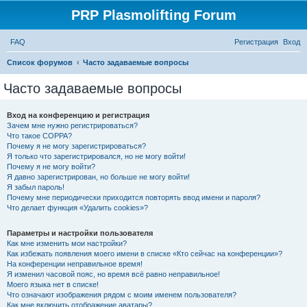
PRP Plasmolifting Forum
FAQ
Регистрация
Вход
П
Список форумов
Часто задаваемые вопросы
о
Часто задаваемые вопросы
и
с
Вход на конференцию и регистрация
Зачем мне нужно регистрироваться?
к
Что такое COPPA?
Почему я не могу зарегистрироваться?
Я только что зарегистрировался, но не могу войти!
Почему я не могу войти?
Я давно зарегистрирован, но больше не могу войти!
Я забыл пароль!
Почему мне периодически приходится повторять ввод имени и пароля?
Что делает функция «Удалить cookies»?
Параметры и настройки пользователя
Как мне изменить мои настройки?
Как избежать появления моего имени в списке «Кто сейчас на конференции»?
На конференции неправильное время!
Я изменил часовой пояс, но время всё равно неправильное!
Моего языка нет в списке!
Что означают изображения рядом с моим именем пользователя?
Как мне включить отображение аватары?