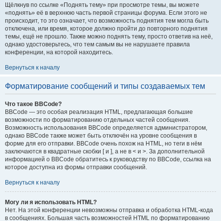
Щёлкнув по ссылке «Поднять тему» при просмотре темы, вы можете
«поднять» её в верхнюю часть первой страницы форума. Если этого не
происходит, то это означает, что возможность поднятия тем могла быть
отключена, или время, которое должно пройти до повторного поднятия
темы, ещё не прошло. Также можно поднять тему, просто ответив на неё,
однако удостоверьтесь, что тем самым вы не нарушаете правила
конференции, на которой находитесь.
Вернуться к началу
Форматирование сообщений и типы создаваемых тем
Что такое BBCode?
BBCode — это особая реализация HTML, предлагающая большие
возможности по форматированию отдельных частей сообщения.
Возможность использования BBCode определяется администратором,
однако BBCode также может быть отключён на уровне сообщения в
форме для его отправки. BBCode очень похож на HTML, но теги в нём
заключаются в квадратные скобки [ и ], а не в < и >. За дополнительной
информацией о BBCode обратитесь к руководству по BBCode, ссылка на
которое доступна из формы отправки сообщений.
Вернуться к началу
Могу ли я использовать HTML?
Нет. На этой конференции невозможны отправка и обработка HTML-кода
в сообщениях. Большая часть возможностей HTML по форматированию